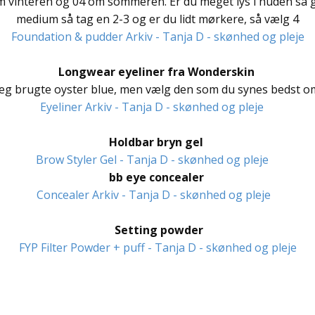
m vinteren og 04 om sommeren. Er du meget lys i huden så gå
medium så tag en 2-3 og er du lidt mørkere, så vælg 4
Foundation & pudder Arkiv - Tanja D - skønhed og pleje
Longwear eyeliner fra Wonderskin
jeg brugte oyster blue, men vælg den som du synes bedst o
Eyeliner Arkiv - Tanja D - skønhed og pleje
Holdbar bryn gel
Brow Styler Gel - Tanja D - skønhed og pleje
bb eye concealer
Concealer Arkiv - Tanja D - skønhed og pleje
Setting powder
FYP Filter Powder + puff - Tanja D - skønhed og pleje