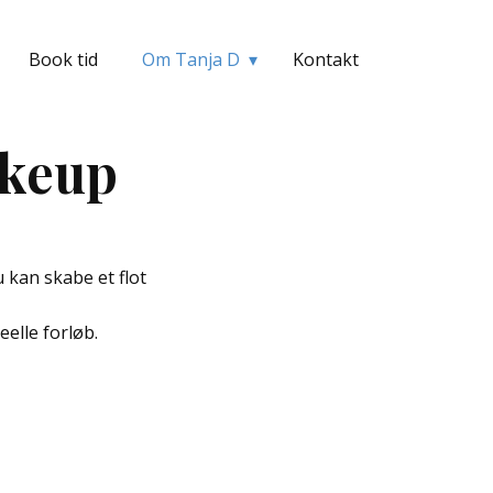
Book tid
Om Tanja D
Kontakt
akeup
 kan skabe et flot
eelle forløb​.