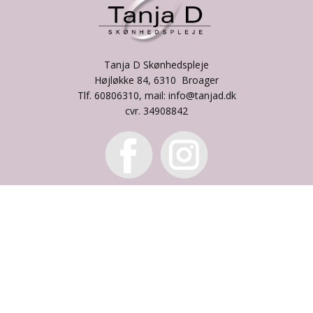
Tanja D Skønhedspleje
Højløkke 84, 6310 Broager
Tlf. 60806310, mail: info@tanjad.dk
cvr. 34908842