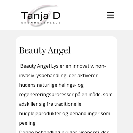
Forside
Behandlinger
Book tid
Beauty Angel
Om Tanja D
Beauty Angel Lys er en innovativ, non-
Kontakt
invasiv lysbehandling, der aktiverer
hudens naturlige helings- og
regenereringsprocesser på en måde, som
adskiller sig fra traditionelle
hudplejeprodukter og behandlinger som
peeling.
Denne behandling bruger lysenergi, der